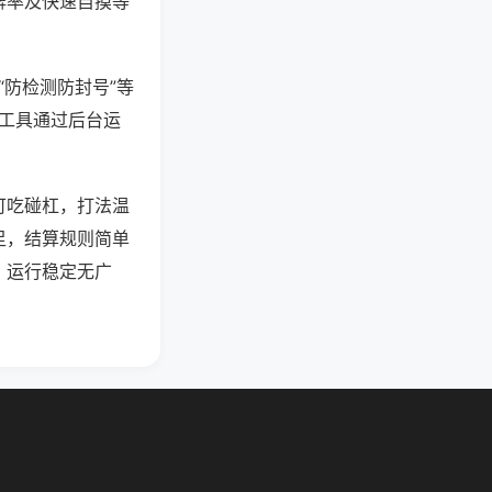
牌率及快速自摸等
“防检测防封号”等
些工具通过后台运
可吃碰杠，打法温
足，结算规则简单
，运行稳定无广