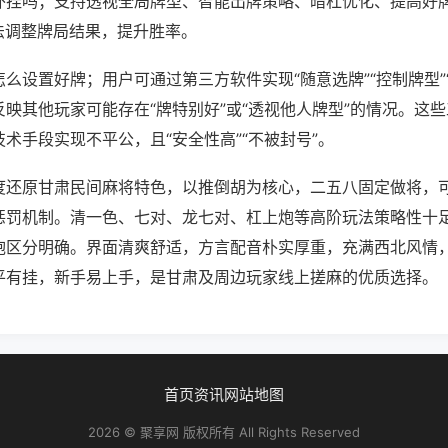
外挂吗；支持透视全局牌型、智能出牌策略、暗杠优化、提高好
法调整牌局结果，提升胜率。
么设置好牌；用户可通过第三方软件实现“随意选牌”“控制牌型”
映其他玩家可能存在“牌特别好”或“透视他人牌型”的情况。这
术手段实现不平公，且“安全性高”“不被封号”。
度还原甘肃民间麻将特色，以推倒胡为核心，二五八固定做将，
惩罚机制。清一色、七对、龙七对、杠上炮等高阶玩法策略性十
炮区分明确。界面清爽舒适，方言配音朴实厚重，充满西北风情
平有挂，新手易上手，是甘肃及周边玩家线上搓麻的优质选择。
首页
资讯
网站地图
2026 © 聚享网 版权所有 All Rights Reserved