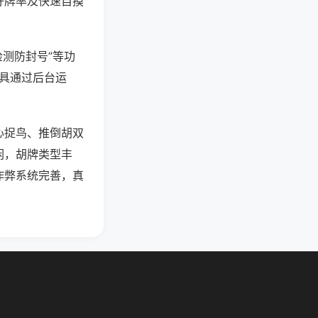
好牌率及快速自摸
检测防封号”等功
工具通过后台运
心捉鸟、推倒胡双
闲，胡牌类型丰
作弊系统完善，真