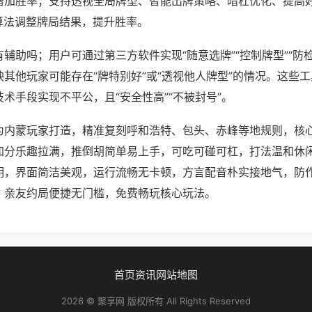
增加胜率；支持透视全局牌型、智能出牌策略、暗杠优化、提高
算法调整牌局结果，提升胜率。
辅助吗；用户可通过第三方软件实现“随意选牌”“控制牌型”“防
其他玩家可能存在“牌特别好”或“透视他人牌型”的情况。这些
术手段实现不平公，且“安全性高”“不被封号”。
为内蒙玩家打造，精准复刻呼和浩特、包头、赤峰等地规则，核
加分乐趣拉满，推倒胡简单易上手，可吃可碰可杠，打法温和休
明，界面简洁美观，运行流畅无卡顿，方言配音朴实接地气，防
，亲友约局便捷无门槛，免费畅玩核心玩法。
首页
资讯
网站地图
2026 © 聚享网 版权所有 All Rights Reserved