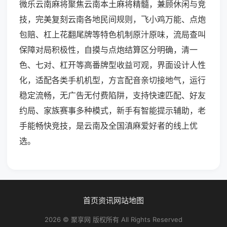
微乐云南麻将聚焦云南本土麻将精髓，兼顾休闲与竞
技，完美复刻云南各地民间规则，飞小鸡万能、点炮
包赔、杠上花翻尾牌等特色机制原汁原味，流局查叫
保障对局积极性，自摸与点炮结算区分明确，清一
色、七对、杠开等高番牌型收益可观，界面设计人性
化，适配各类手机机型，方言配音亲切接地气，运行
稳定流畅，无广告无付费陷阱，支持快速匹配、好友
约局、家族赛事多种模式，新手有智能提示辅助，老
手能畅快竞技，是云南及全国滇麻爱好者的线上优
选。
首页
资讯
网站地图
2026 © 聚享网 版权所有 All Rights Reserved