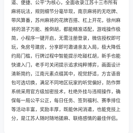
道、便捷、公平”为核心，全面收录江苏十三市所有
麻将玩法，规则细节分毫毕现，南京麻将的无吃牌、
带风算番，苏州麻将的花牌百搭、杠上开花，徐州麻
将的混子万能、推倒胡，都能精准适配，游戏操作极
简，小程序一键开启，无需注册登录，微信授权即可
玩，免房号建房，分享即可邀请亲友入局，极大降低
约局门槛，行牌过程中智能提示吃碰杠胡，新手也能
快速入门，老手可关闭提示追求纯粹博弈，画面设计
清新简约，江南元素点缀其中，视觉舒适，方言语音
包可选切换，满足不同地区玩家的听觉偏好，防作弊
系统采用官方级加密技术，杜绝外挂与违规操作，确
保每一局公平公正，每日任务、签到福利、赛季排位
等活动丰富，奖励丰厚，既能休闲消遣，也能竞技上
分，是江苏人随时随地搓麻、联络感情的最佳伴侣。