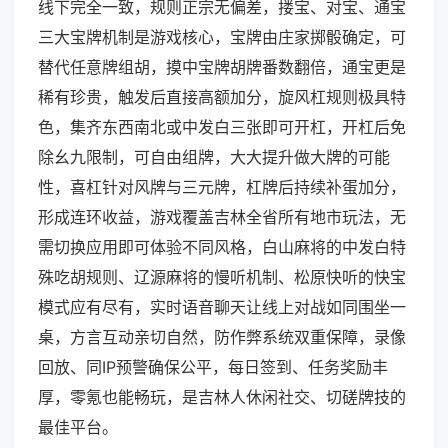
线下完全一致，规则正宗无偏差，搂宝、对宝、通宝
三大宝牌机制是游戏核心，宝牌由庄家掷骰确定，可
替代任意牌组胡，摸中宝牌胡牌番数翻倍，通宝更是
稀有珍贵，触发后直接高额加分，旋风杠规则极具特
色，集齐东西南北或中发白三张即可开杠，开杠后免
除幺九限制，可自由组牌，大大提升做大牌的可能
性，喜杠针对风牌与三元牌，杠牌后持续补蛋加分，
形成连环收益，游戏覆盖吉林全省所有地市玩法，无
需切换应用即可体验不同风格，白山麻将的中发白特
殊吃胡规则、辽源麻将的慢听机制、松原快听的快宝
模式应有尽有，实时语音聊天让线上对战如同围坐一
桌，方言互动亲切自然，防作弊系统双重保障，录像
回放、同IP预警确保公平，每日签到、任务奖励丰
厚，零氪也能畅玩，是吉林人休闲社交、切磋牌技的
最佳平台。