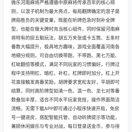
微乐河南麻将严格遵循中原麻将传承百年的核心规
则，以混子机制为最大亮点，每局翻牌确定的混子是
牌局胜负的关键变量，既能在听牌危急时刻补全牌
型，也能在做大牌时充当核心组件，同时保留河南麻
将特有的捉五魁玩法，胡五万夹张或卡五筒、五条时
番数大幅提升，极具地方趣味，游戏全面覆盖河南各
地细分规则，可自由切换带跑、不带跑、黑七万能、
杠呲翻倍等模式，满足不同玩家的习惯偏好，行牌过
程中支持明杠、暗杠、补杠，杠牌即时加分，杠上开
花直接触发高番奖励，胡牌要求宽松友好，平胡即可
结算，同时高阶牌型如清一色、混一色、龙七对等番
数叠加丰厚，适合不同水平玩家竞技，操作界面简洁
流畅，无需下载APP即可通过小程序快速开局，免房
号一键进房，搭配智能托管、自动听牌提示等功能，
兼顾休闲娱乐与专业对战，每日登录送金币，参与排