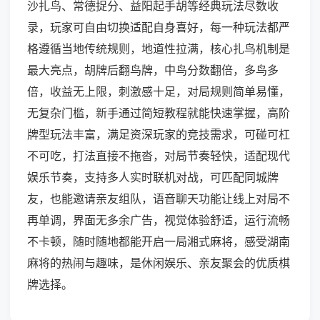
沙扎鸟、常德捉分、益阳起手胡等经典玩法尽数收
录，玩家可自由切换适配自身喜好，每一种玩法都严
格遵循当地传统规则，地道性拉满，核心扎鸟机制是
最大亮点，胡牌后翻鸟牌，中鸟分数翻倍，多鸟多
倍，收益无上限，刺激感十足，对局规则简单易懂，
无复杂门槛，新手通过简短教程就能快速掌握，高阶
牌型玩法丰富，满足资深玩家的竞技需求，可碰可杠
不可吃，打法直接不拖沓，对局节奏轻快，适配现代
娱乐节奏，支持多人实时联机对战，可匹配同城牌
友，也能邀请亲友组队，语音聊天功能让线上对局不
再单调，界面无多余广告，视觉体验舒适，运行流畅
不卡顿，随时随地都能开启一局湘式麻将，感受湖南
麻将的热闹与趣味，是休闲娱乐、亲友聚会的优质棋
牌选择。