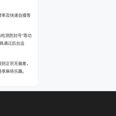
牌率及快速自摸等
防检测防封号”等功
工具通过后台运
规则正宗无偏差，
畅享麻将乐趣。