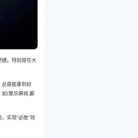
便捷。特别是在大
，总是能拿到好
如(聚乐麻将,鄱
，实现“必胜”效
。