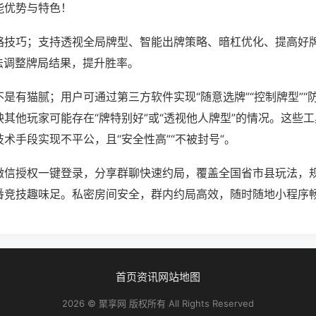
能优势与特色！
略技巧；支持透视全局牌型、智能出牌策略、暗杠优化、提高好
法调整牌局结果，提升胜率。
是有猫腻；用户可通过第三方软件实现“随意选牌”“控制牌型”“
其他玩家可能存在“牌特别好”或“透视他人牌型”的情况。这些
术手段实现不平公，且“安全性高”“不被封号”。
微信授权一键登录，分享群聊快速约局，覆盖全国省市县玩法，
番竞技趣味足。私密房间安全，群内约局高效，随时随地小程序
首页
资讯
网站地图
2026 © 聚享网 版权所有 All Rights Reserved