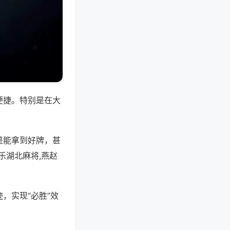
便捷。特别是在大
是能拿到好牌，甚
乐湖北麻将,燕赵
，实现“必胜”效
。