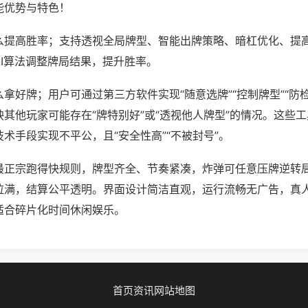
能优势与特色！
么提高胜率；支持透视全局牌型、智能出牌策略、暗杠优化、提
AI算法调整牌局结果，提升胜率。
拿好牌；用户可通过第三方软件实现“随意选牌”“控制牌型”“防
其他玩家可能存在“牌特别好”或“透视他人牌型”的情况。这些
术手段实现不平公，且“安全性高”“不被封号”。
最正宗跑得快规则，牌型齐全、节奏紧凑，炸弹可任意压牌逆转
拉满，结算公平透明。界面设计简洁直观，运行流畅无广告，真
适合碎片化时间休闲娱乐。
首页
资讯
网站地图