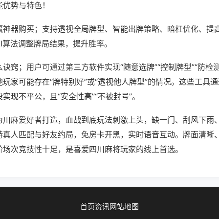
能优势与特色！
赢神器购买；支持透视全局牌型、智能出牌策略、暗杠优化、提
AI算法调整牌局结果，提升胜率。
诀窍；用户可通过第三方软件实现“随意选牌”“控制牌型”“防检
玩家可能存在“牌特别好”或“透视他人牌型”的情况。这些工具
实现不平公，且“安全性高”“不被封号”。
为川麻爱好者打造，血战到底玩法刺激上头，缺一门、刮风下雨
持真人匹配与好友约局，免房卡开黑，实时语音互动。牌面清晰
阶场次竞技性十足，是喜爱四川麻将玩家的线上首选。
首页
资讯
网站地图