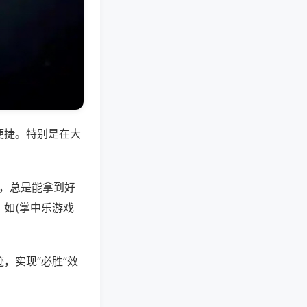
便捷。特别是在大
好，总是能拿到好
如(掌中乐游戏
，实现“必胜”效
。