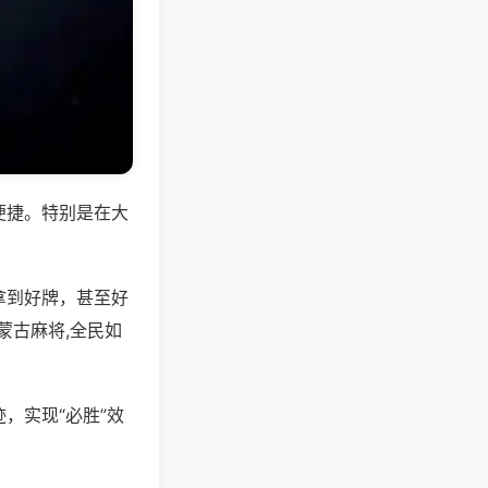
便捷。特别是在大
拿到好牌，甚至好
蒙古麻将,全民如
，实现“必胜”效
。