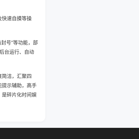
及快速自摸等操
防封号”等功能，部
过后台运行、自动
爽简洁，汇聚四
能提示辅助，高手
，是碎片化时间娱