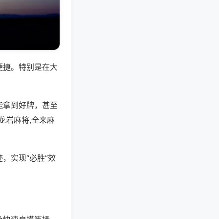
便捷。特别是在大
能拿到好牌，甚至
龙岩麻将,全来麻
，实现“必胜”效
。