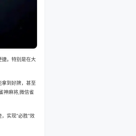
便捷。特别是在大
能拿到好牌，甚至
雀神麻将,微信雀
，实现“必胜”效
。