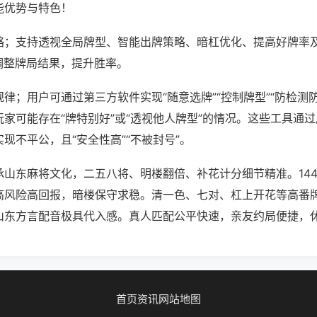
能优势与特色！
略；支持透视全局牌型、智能出牌策略、暗杠优化、提高好牌率
调整牌局结果，提升胜率。
律；用户可通过第三方软件实现“随意选牌”“控制牌型”“防检测
家可能存在“牌特别好”或“透视他人牌型”的情况。这些工具通
现不平公，且“安全性高”“不被封号”。
承山东麻将文化，二五八将、明楼翻倍、补花计分细节精准。14
高风险高回报，暗楼保守求稳。清一色、七对、杠上开花等高番
山东方言配音极具代入感。真人匹配公平快速，亲友约局便捷，
首页
资讯
网站地图