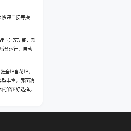
及快速自摸等操
防封号”等功能，部
过后台运行、自动
4张全牌含花牌，
牌型丰富。界面清
休闲解压好选择。