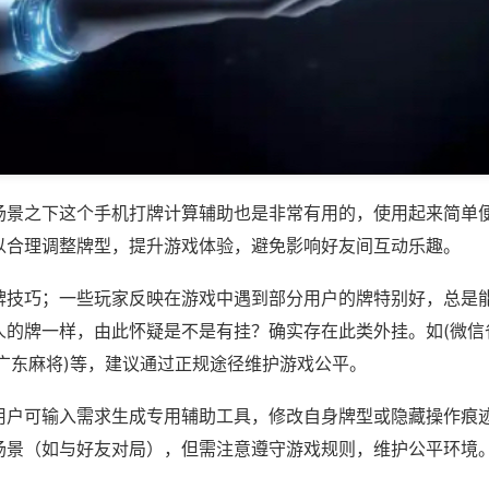
场景之下这个手机打牌计算辅助也是非常有用的，使用起来简单
以合理调整牌型，提升游戏体验，避免影响好友间互动乐趣。
牌技巧；一些玩家反映在游戏中遇到部分用户的牌特别好，总是
人的牌一样，由此怀疑是不是有挂？确实存在此类外挂。如(微信
神广东麻将)等，建议通过正规途径维护游戏公平。
用户可输入需求生成专用辅助工具，修改自身牌型或隐藏操作痕迹
场景（如与好友对局），但需注意遵守游戏规则，维护公平环境