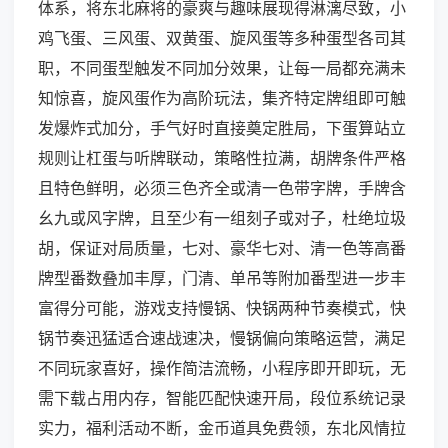
体系，将东北麻将的豪爽与趣味展现得淋漓尽致，小
鸡飞蛋、三风蛋、双黄蛋、旋风蛋等多种蛋型各司其
职，不同蛋型触发不同加分效果，让每一局都充满未
知惊喜，旋风蛋作为高阶玩法，集齐特定牌组即可触
发爆炸式加分，手气好时直接奠定胜局，下蛋算站立
规则让杠蛋与听牌联动，策略性拉满，胡牌条件严格
且特色鲜明，必须三色齐全或清一色带字牌，手牌含
幺九或风字牌，且至少有一组刻子或对子，杜绝垃圾
胡，保证对局质量，七对、豪华七对、清一色等高番
牌型番数叠加丰厚，门清、单吊等附加番型进一步丰
富得分可能，游戏支持慢锅、快锅两种节奏模式，快
锅节奏迅猛适合速战速决，慢锅偏向策略运营，满足
不同玩家喜好，操作简洁流畅，小程序即开即玩，无
需下载占用内存，智能匹配快速开局，段位系统记录
实力，福利活动不断，金币道具免费领，东北风情拉