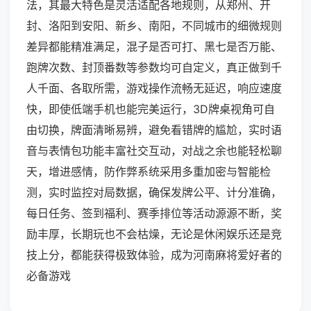
法，其最大特色是灵活适配各地规则，从郑州、开
封、洛阳到安阳、新乡、南阳，不同城市的细微规则
差异都能精准满足，混子是否可打、黑七是否万能、
跑牌次数、封顶番数等参数均可自定义，真正做到千
人千面、各取所需，游戏操作流畅无延迟，响应速度
快，即使低端手机也能完美运行，3D牌桌视角可自
由切换，牌面清晰易辨，避免看错牌的尴尬，实时语
音与表情包功能丰富社交互动，对战之余也能轻松聊
天，增进感情，防作弊系统采用多重加密与智能检
测，实时监控对局数据，确保发牌公平、计分准确，
每日任务、签到福利、赛季排位等活动源源不断，奖
励丰厚，长期玩也不会枯燥，无论是休闲娱乐还是竞
技上分，都能获得极致体验，成为河南麻将爱好者的
必备游戏