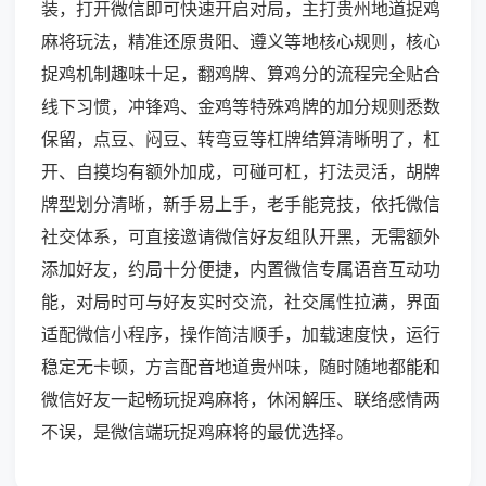
装，打开微信即可快速开启对局，主打贵州地道捉鸡
麻将玩法，精准还原贵阳、遵义等地核心规则，核心
捉鸡机制趣味十足，翻鸡牌、算鸡分的流程完全贴合
线下习惯，冲锋鸡、金鸡等特殊鸡牌的加分规则悉数
保留，点豆、闷豆、转弯豆等杠牌结算清晰明了，杠
开、自摸均有额外加成，可碰可杠，打法灵活，胡牌
牌型划分清晰，新手易上手，老手能竞技，依托微信
社交体系，可直接邀请微信好友组队开黑，无需额外
添加好友，约局十分便捷，内置微信专属语音互动功
能，对局时可与好友实时交流，社交属性拉满，界面
适配微信小程序，操作简洁顺手，加载速度快，运行
稳定无卡顿，方言配音地道贵州味，随时随地都能和
微信好友一起畅玩捉鸡麻将，休闲解压、联络感情两
不误，是微信端玩捉鸡麻将的最优选择。