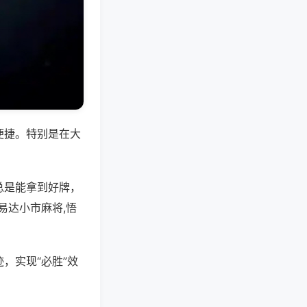
便捷。特别是在大
总是能拿到好牌，
易达小市麻将,悟
，实现“必胜”效
。