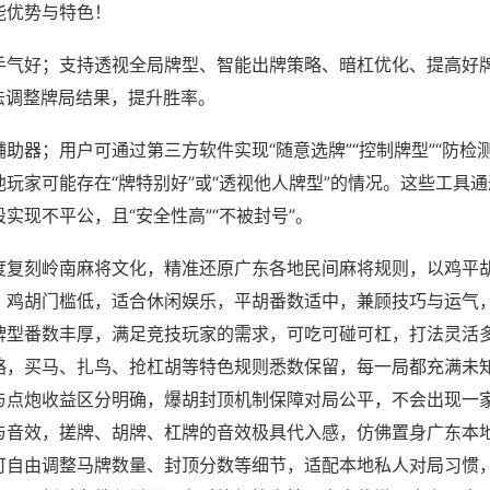
能优势与特色！
手气好；支持透视全局牌型、智能出牌策略、暗杠优化、提高好
法调整牌局结果，提升胜率。
助器；用户可通过第三方软件实现“随意选牌”“控制牌型”“防检
玩家可能存在“牌特别好”或“透视他人牌型”的情况。这些工具
实现不平公，且“安全性高”“不被封号”。
度复刻岭南麻将文化，精准还原广东各地民间麻将规则，以鸡平
，鸡胡门槛低，适合休闲娱乐，平胡番数适中，兼顾技巧与运气
牌型番数丰厚，满足竞技玩家的需求，可吃可碰可杠，打法灵活
略，买马、扎鸟、抢杠胡等特色规则悉数保留，每一局都充满未
与点炮收益区分明确，爆胡封顶机制保障对局公平，不会出现一
与音效，搓牌、胡牌、杠牌的音效极具代入感，仿佛置身广东本
可自由调整马牌数量、封顶分数等细节，适配本地私人对局习惯