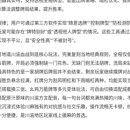
助器真实吗；支持透视全局牌型、智能出牌策略、暗杠优化、提
AI算法调整牌局结果，提升胜率。
律；用户可通过第三方软件实现“随意选牌”“控制牌型”“防检测
家可能存在“牌特别好”或“透视他人牌型”的情况。这些工具通
现不平公，且“安全性高”“不被封号”。
打地道川渝血战到底核心玩法，完美复刻当地经典规则，全程仅
与箭牌，开局必须强制缺一门花色，无缺门则无法胡牌，流局未
最具特色的是一家胡牌后牌局并不会结束，剩余玩家继续摸牌对
程胜负悬念拉满，杠牌分为刮风明杠和下雨暗杠两种，均能实现
还搭载换三张、幺鸡万能牌等多元变体玩法，可自由切换适配成
搭配原汁原味的川渝方言配音，每一句台词都充满热辣的川味，
能沉浸式体验川麻独有的对抗感与社交乐趣，操作流畅无卡顿，
十分便捷，是川渝地区玩家线上搓麻的首选。