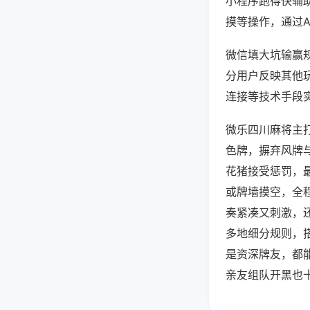
小程序跑得快辅
摸等操作，通过
微信填大坑输赢规
分用户反映其他玩
连接等技术手段实
微乐四川麻将主
色牌，摒弃风牌
花猪接受惩罚，
或牌墙摸空，全
奏紧凑又刺激，
多地细分规则，
是资深牌友，都
亲友组队开黑也