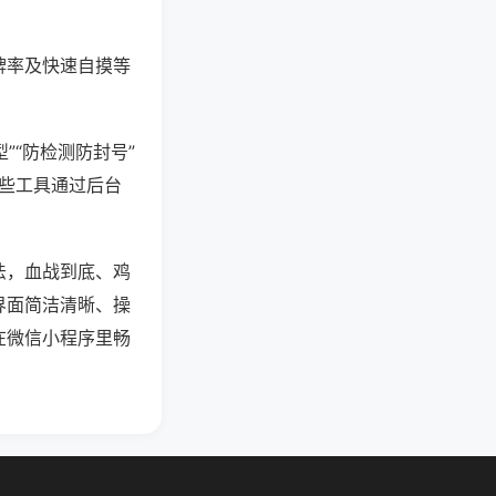
牌率及快速自摸等
”“防检测防封号”
这些工具通过后台
法，血战到底、鸡
界面简洁清晰、操
在微信小程序里畅