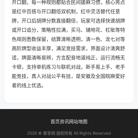
开口翻，每一种规则都贴合民间搓麻习惯，核心亮点
是红中百搭与开口翻倍双机制，红中灵活替代任意
牌，开口后胡牌分数直接翻倍，玩家可选择快速胡牌
或开口追分，策略性拉满，买马、铺地花、杠呲等特
色规则悉数保留，结算清晰透明，清一色、龙七对等
高阶牌型收益丰厚，满足竞技需求，界面设计清爽舒
适，牌面清晰易辨，方言配音地道纯正，运行流畅无
卡顿，支持单机练习与联机对战，新手易上手、老手
能竞技，真人对战公平有挂，是安徽及全国皖麻爱好
者的线上优选。
首页
资讯
网站地图
2026 © 聚享网 版权所有 All Rights Reserved