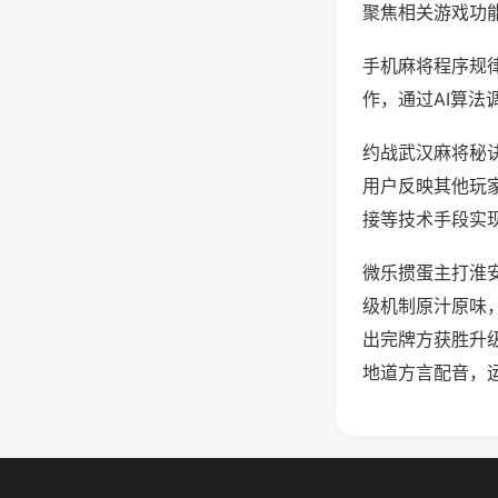
聚焦相关游戏功
手机麻将程序规
作，通过AI算法
约战武汉麻将秘诀
用户反映其他玩家
接等技术手段实现
微乐掼蛋主打淮
级机制原汁原味
出完牌方获胜升
地道方言配音，