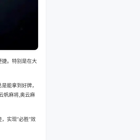
便捷。特别是在大
总是能拿到好牌，
云帆麻将,奥云麻
，实现“必胜”效
。