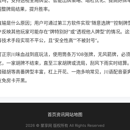
挂吗；支持透视全局牌型、智能出牌策略、暗杠优化、提高好牌
调整牌局结果，提升胜率。
输是什么原因；用户可通过第三方软件实现“随意选牌”“控制牌型
反映其他玩家可能存在“牌特别好”或“透视他人牌型”的情况。
技术手段实现不平公，且“安全性高”“不被封号”。
打正宗川味血战到底玩法，使用筒条万108张牌，无风箭牌，必
吃，一家胡牌不结束，直至三家胡牌或流局，刮风下雨实时结算
碰碰胡等高番牌型丰富，杠上开花、一炮多响常见，川语配音豪
友免房卡开黑。
首页
资讯
网站地图
2026 © 聚享网 版权所有 All Rights Reserved