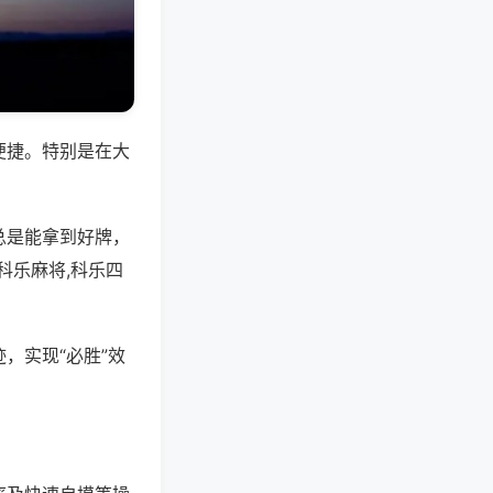
便捷。特别是在大
总是能拿到好牌，
科乐麻将,科乐四
，实现“必胜”效
。