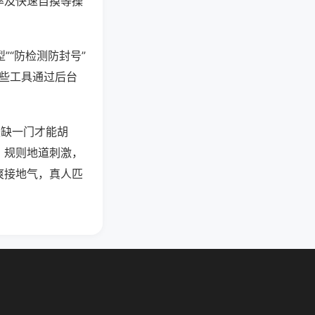
率及快速自摸等操
”“防检测防封号”
这些工具通过后台
须缺一门才能胡
。规则地道刺激，
爽接地气，真人匹