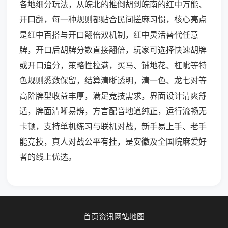
各地细分玩法，从皖北的推倒胡到皖南的红中万能、
开口翻，每一种规则都贴合民间搓麻习惯，核心亮点
是红中百搭与开口翻倍双机制，红中灵活替代任意
牌，开口后胡牌分数直接翻倍，玩家可选择快速胡牌
或开口追分，策略性拉满，买马、铺地花、杠呲等特
色规则悉数保留，结算清晰透明，清一色、龙七对等
高阶牌型收益丰厚，满足竞技需求，界面设计清爽舒
适，牌面清晰易辨，方言配音地道纯正，运行流畅无
卡顿，支持单机练习与联机对战，新手易上手、老手
能竞技，真人对战公平有挂，是安徽及全国皖麻爱好
者的线上优选。
首页
资讯
网站地图