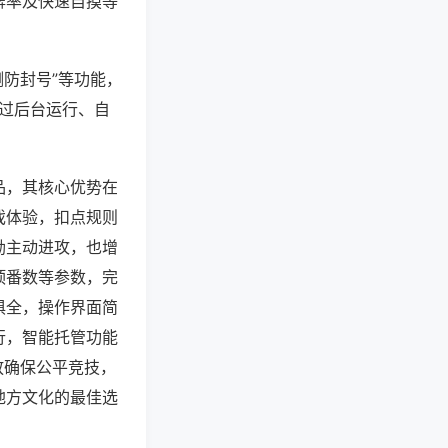
牌率及快速自摸等
测防封号”等功能，
通过后台运行、自
品，其核心优势在
戏体验，扣点规则
励主动进攻，也增
顶番数等参数，完
俱全，操作界面简
行，智能托管功能
放确保公平竞技，
地方文化的最佳选