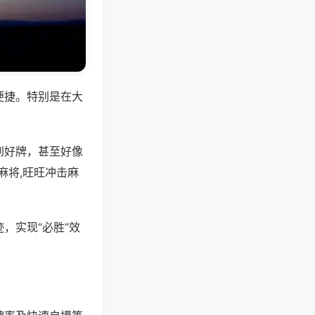
便捷。特别是在大
到好牌，甚至好像
麻将,旺旺冲击麻
，实现“必胜”效
。