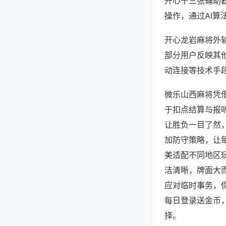
开心十三张辅助
操作，通过AI算
开心龙岩麻将外辅
部分用户反映其他
动连接等技术手段
微乐山西麻将凭
于扣点结算与报
让胜负一目了然
加防守策略，让
美适配不同地区
洁清晰，牌面大
应对临时事务，
每日登录送金币
择。