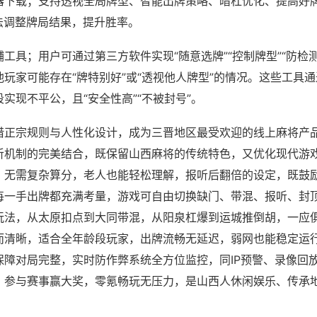
器下载；支持透视全局牌型、智能出牌策略、暗杠优化、提高好
法调整牌局结果，提升胜率。
工具；用户可通过第三方软件实现“随意选牌”“控制牌型”“防检
玩家可能存在“牌特别好”或“透视他人牌型”的情况。这些工具
实现不平公，且“安全性高”“不被封号”。
借正宗规则与人性化设计，成为三晋地区最受欢迎的线上麻将产
听机制的完美结合，既保留山西麻将的传统特色，又优化现代游
，无需复杂算分，老人也能轻松理解，报听后翻倍的设定，既鼓
每一手出牌都充满考量，游戏可自由切换缺门、带混、报听、封
玩法，从太原扣点到大同带混，从阳泉杠爆到运城推倒胡，一应
而清晰，适合全年龄段玩家，出牌流畅无延迟，弱网也能稳定运
保障对局完整，实时防作弊系统全方位监控，同IP预警、录像回
，参与赛事赢大奖，零氪畅玩无压力，是山西人休闲娱乐、传承